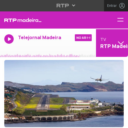
Entrar
Telejornal Madeira
NO AR
TV
RTP Madei