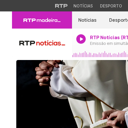
NOTÍCIAS
DESPORTO
Notícias
Desport
RTP Notícias (R
Emissão em simultâ