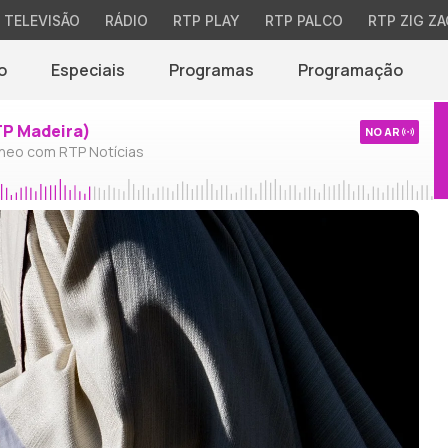
TELEVISÃO
RÁDIO
RTP PLAY
RTP PALCO
RTP ZIG ZA
o
Especiais
Programas
Programação
TP Madeira)
NO AR
neo com RTP Notícias