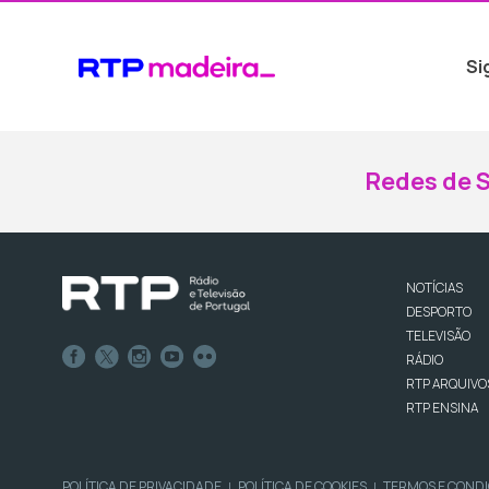
Si
Redes de S
NOTÍCIAS
DESPORTO
TELEVISÃO
RÁDIO
RTP ARQUIVO
RTP ENSINA
POLÍTICA DE PRIVACIDADE
POLÍTICA DE COOKIES
TERMOS E COND
|
|