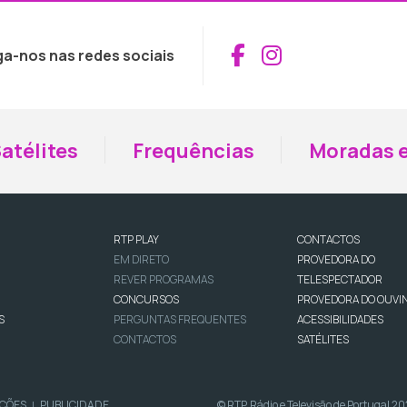
Aceder ao Fac
Aceder ao I
ga-nos nas redes sociais
atélites
Frequências
Moradas e
RTP PLAY
CONTACTOS
EM DIRETO
PROVEDORA DO
REVER PROGRAMAS
TELESPECTADOR
CONCURSOS
PROVEDORA DO OUVI
S
PERGUNTAS FREQUENTES
ACESSIBILIDADES
CONTACTOS
SATÉLITES
IÇÕES
PUBLICIDADE
© RTP, Rádio e Televisão de Portugal 2
|