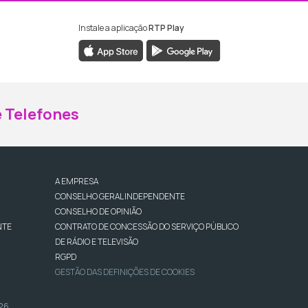
Instale a aplicação
RTP Play
ebook da RTP Madeira
nstagram da RTP Madeira
 Telefones
A EMPRESA
CONSELHO GERAL INDEPENDENTE
CONSELHO DE OPINIÃO
NTE
CONTRATO DE CONCESSÃO DO SERVIÇO PÚBLICO
DE RÁDIO E TELEVISÃO
RGPD
GESTÃO DAS DEFINIÇÕES DE COOKIES
026