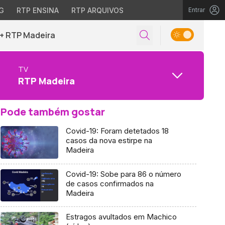
G
RTP ENSINA
RTP ARQUIVOS
Entrar
+ RTP Madeira
TV
RTP Madeira
Pode também gostar
Covid-19: Foram detetados 18
casos da nova estirpe na
Madeira
Covid-19: Sobe para 86 o número
de casos confirmados na
Madeira
Estragos avultados em Machico