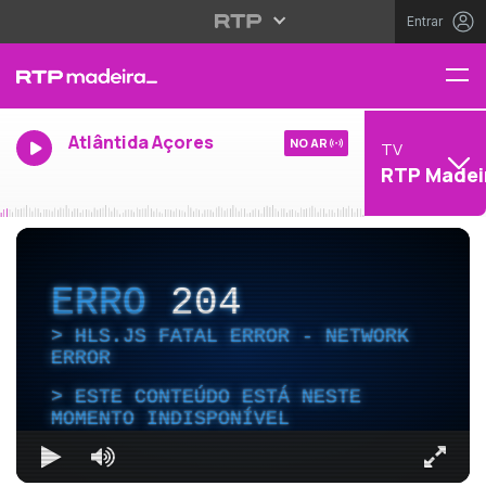
Entrar
Atlântida Açores
NO AR
TV
RTP Madei
ERRO
204
HLS.JS FATAL ERROR - NETWORK
ERROR
ESTE CONTEÚDO ESTÁ NESTE
MOMENTO INDISPONÍVEL