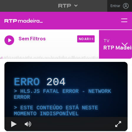
Entrar
Sem Filtros
NO AR
TV
RTP Madei
ERRO
204
HLS.JS FATAL ERROR - NETWORK
ERROR
ESTE CONTEÚDO ESTÁ NESTE
MOMENTO INDISPONÍVEL