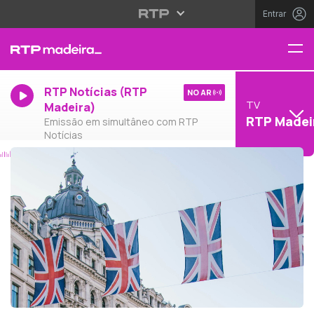
Entrar
RTP Notícias (RTP
NO AR
TV
Madeira)
RTP Madei
Emissão em simultâneo com RTP
Notícias