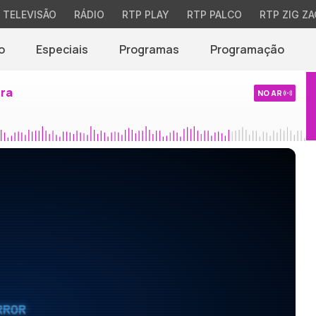
TELEVISÃO
RÁDIO
RTP PLAY
RTP PALCO
RTP ZIG ZA
o
Especiais
Programas
Programação
ira
NO AR
RROR