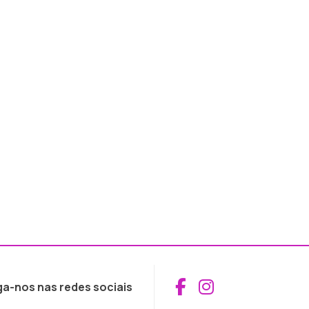
Aceder ao Fac
Aceder ao I
ga-nos nas redes sociais