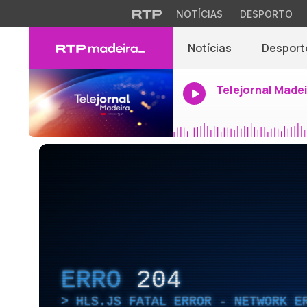
NOTÍCIAS
DESPORTO
Notícias
Desport
Telejornal Made
ERRO
204
HLS.JS FATAL ERROR - NETWORK E