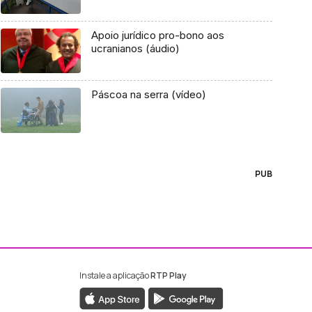
Apoio jurídico pro-bono aos
ucranianos (áudio)
Páscoa na serra (vídeo)
PUB
Instale a aplicação
RTP Play
ebook da RTP Madeira
nstagram da RTP Madeira