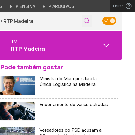
G
RTP ENSINA
RTP ARQUIVOS
Entrar
+ RTP Madeira
TV
RTP Madeira
Pode também gostar
Ministra do Mar quer Janela
Única Logística na Madeira
Encerramento de várias estradas
Vereadores do PSD acusam a