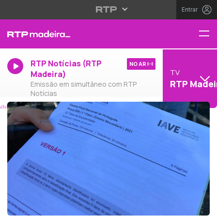
Entrar
RTP Notícias (RTP
NO AR
TV
Madeira)
RTP Madei
Emissão em simultâneo com RTP
Notícias