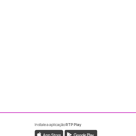
Instale a aplicação
RTP Play
ebook da RTP Madeira
nstagram da RTP Madeira