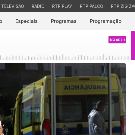
TELEVISÃO
RÁDIO
RTP PLAY
RTP PALCO
RTP ZIG ZA
o
Especiais
Programas
Programação
NO AR