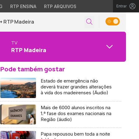
G
RTP ENSINA
RTP ARQUIVOS
Entrar
+ RTP Madeira
TV
RTP Madeira
Pode também gostar
Estado de emergência não
deverá trazer grandes alterações
à vida dos madeirenses (Áudio)
Mais de 6000 alunos inscritos na
1.ª fase dos exames nacionais na
Região (áudio)
Papa repousou bem toda a noite