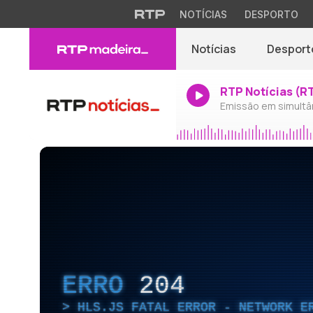
NOTÍCIAS
DESPORTO
Notícias
Desport
RTP Notícias (R
Emissão em simultâ
ERRO
204
HLS.JS FATAL ERROR - NETWORK E