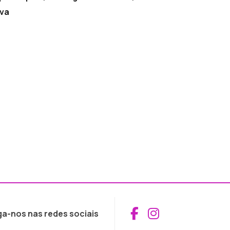
ava
Aceder ao Fac
Aceder ao I
ga-nos nas redes sociais