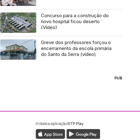
Concurso para a construção do
novo hospital ficou deserto
(Vídeo)
Greve dos professores forçou o
encerramento da escola primária
do Santo da Serra (vídeo)
PUB
Instale a aplicação
RTP Play
ebook da RTP Madeira
nstagram da RTP Madeira