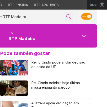
G
RTP ENSINA
RTP ARQUIVOS
Entrar
+ RTP Madeira
TV
RTP Madeira
Pode também gostar
Reino Unido pode anular decisão
de saída da UE
Pe. Giselo celebra hoje última
missa enquanto pároco
Austrália apoia vacinação em