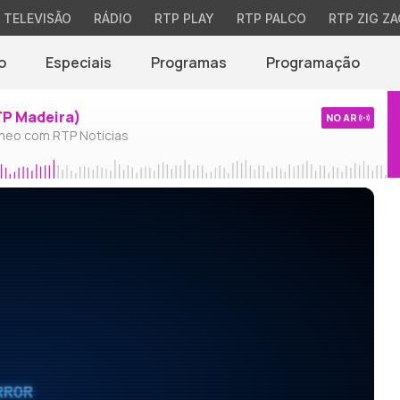
TELEVISÃO
RÁDIO
RTP PLAY
RTP PALCO
RTP ZIG ZA
o
Especiais
Programas
Programação
TP Madeira)
NO AR
neo com RTP Notícias
RROR