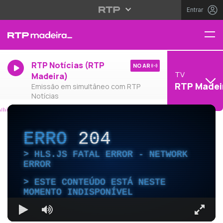
Entrar
RTP Notícias (RTP
NO AR
TV
Madeira)
RTP Madei
Emissão em simultâneo com RTP
Notícias
ERRO
204
HLS.JS FATAL ERROR - NETWORK
ERROR
ESTE CONTEÚDO ESTÁ NESTE
MOMENTO INDISPONÍVEL