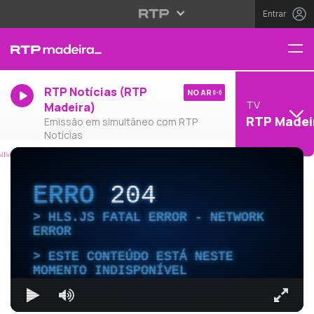
Entrar
RTP Notícias (RTP
NO AR
TV
Madeira)
RTP Madei
Emissão em simultâneo com RTP
Notícias
ERRO
204
HLS.JS FATAL ERROR - NETWORK
ERROR
ESTE CONTEÚDO ESTÁ NESTE
MOMENTO INDISPONÍVEL