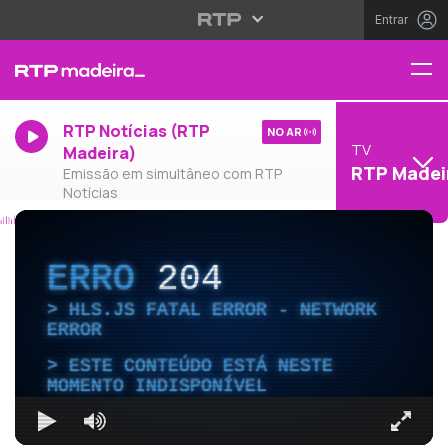
Entrar
RTP Notícias (RTP
NO AR
TV
Madeira)
RTP Madei
Emissão em simultâneo com RTP
Notícias
ERRO
204
HLS.JS FATAL ERROR - NETWORK
ERROR
ESTE CONTEÚDO ESTÁ NESTE
MOMENTO INDISPONÍVEL