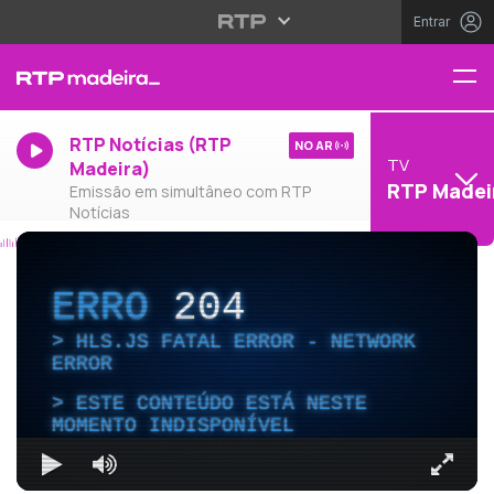
Entrar
RTP Notícias (RTP
NO AR
TV
Madeira)
RTP Madei
Emissão em simultâneo com RTP
Notícias
ERRO
204
HLS.JS FATAL ERROR - NETWORK
ERROR
ESTE CONTEÚDO ESTÁ NESTE
MOMENTO INDISPONÍVEL