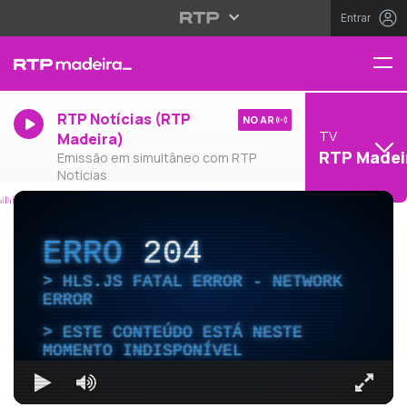
Entrar
RTP Notícias (RTP
NO AR
TV
Madeira)
RTP Madei
Emissão em simultâneo com RTP
Notícias
ERRO
204
HLS.JS FATAL ERROR - NETWORK
ERROR
ESTE CONTEÚDO ESTÁ NESTE
MOMENTO INDISPONÍVEL