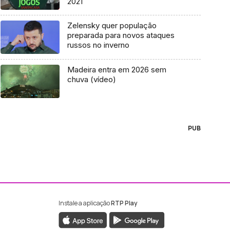
2021
Zelensky quer população
preparada para novos ataques
russos no inverno
Madeira entra em 2026 sem
chuva (vídeo)
PUB
Instale a aplicação
RTP Play
ebook da RTP Madeira
nstagram da RTP Madeira