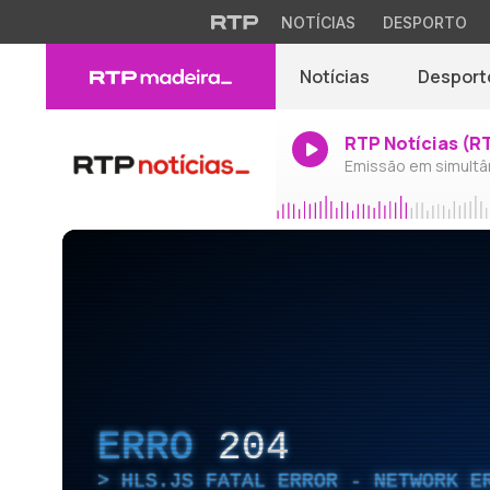
NOTÍCIAS
DESPORTO
Notícias
Desport
RTP Notícias (R
Emissão em simultâ
ERRO
204
HLS.JS FATAL ERROR - NETWORK E