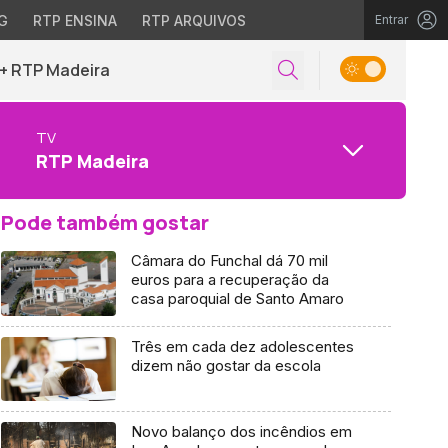
G
RTP ENSINA
RTP ARQUIVOS
Entrar
+ RTP Madeira
TV
RTP Madeira
Pode também gostar
Câmara do Funchal dá 70 mil
euros para a recuperação da
casa paroquial de Santo Amaro
Três em cada dez adolescentes
dizem não gostar da escola
Novo balanço dos incêndios em