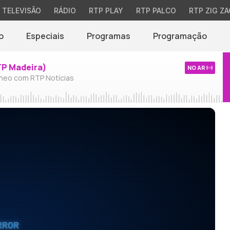
TELEVISÃO
RÁDIO
RTP PLAY
RTP PALCO
RTP ZIG ZA
o
Especiais
Programas
Programação
TP Madeira)
NO AR
neo com RTP Notícias
RROR