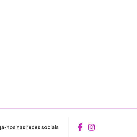
Aceder ao Fac
Aceder ao I
ga-nos nas redes sociais