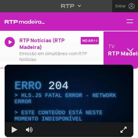
Entrar
RTP Notícias (RTP
NO AR
TV
Madeira)
RTP Madei
Emissão em simultâneo com RTP
Notícias
ERRO
204
HLS.JS FATAL ERROR - NETWORK
ERROR
ESTE CONTEÚDO ESTÁ NESTE
MOMENTO INDISPONÍVEL