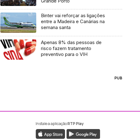
Grande Porto
Binter vai reforçar as ligações
entre a Madeira e Canárias na
semana santa
Apenas 8% das pessoas de
risco fazem tratamento
preventivo para o VIH
PUB
Instale a aplicação
RTP Play
ebook da RTP Madeira
nstagram da RTP Madeira