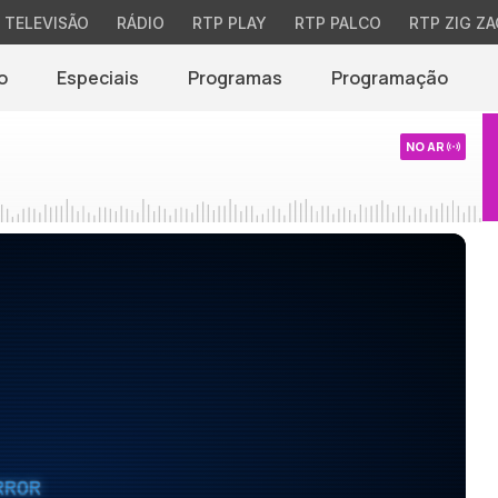
TELEVISÃO
RÁDIO
RTP PLAY
RTP PALCO
RTP ZIG ZA
o
Especiais
Programas
Programação
NO AR
RROR