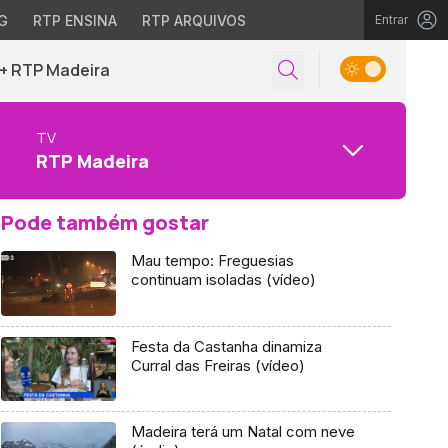
G
RTP ENSINA
RTP ARQUIVOS
Entrar
+ RTP Madeira
TV
RTP Madeira
Pode também gostar
Mau tempo: Freguesias
continuam isoladas (vídeo)
Festa da Castanha dinamiza
Curral das Freiras (vídeo)
Madeira terá um Natal com neve