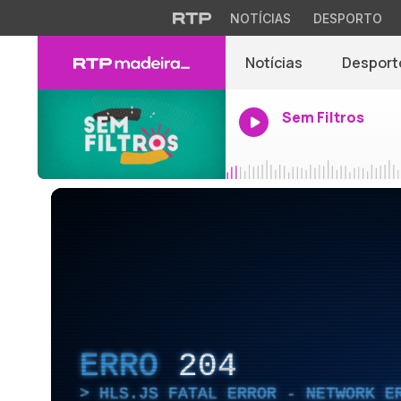
NOTÍCIAS
DESPORTO
Notícias
Desport
Sem Filtros
ERRO
204
HLS.JS FATAL ERROR - NETWORK E