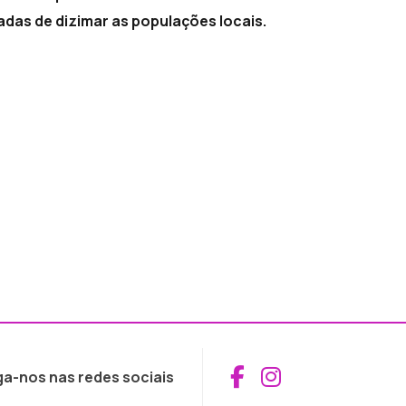
das de dizimar as populações locais.
Aceder ao Fac
Aceder ao I
ga-nos nas redes sociais