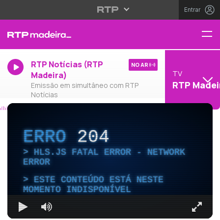
Entrar
RTP Notícias (RTP
NO AR
TV
Madeira)
RTP Madei
Emissão em simultâneo com RTP
Notícias
ERRO
204
HLS.JS FATAL ERROR - NETWORK
ERROR
ESTE CONTEÚDO ESTÁ NESTE
MOMENTO INDISPONÍVEL