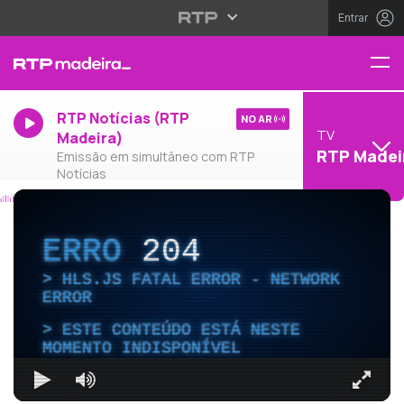
Entrar
RTP Notícias (RTP
NO AR
TV
Madeira)
RTP Madei
Emissão em simultâneo com RTP
Notícias
ERRO
204
HLS.JS FATAL ERROR - NETWORK
ERROR
ESTE CONTEÚDO ESTÁ NESTE
MOMENTO INDISPONÍVEL