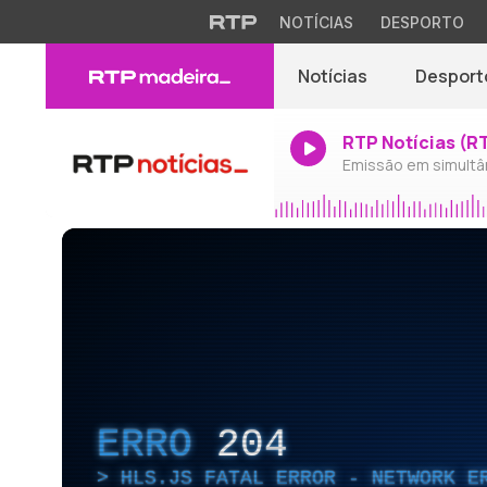
NOTÍCIAS
DESPORTO
Notícias
Desport
RTP Notícias (R
Emissão em simultâ
ERRO
204
HLS.JS FATAL ERROR - NETWORK E