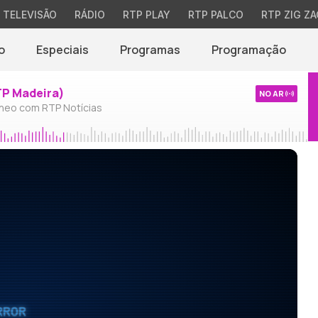
TELEVISÃO
RÁDIO
RTP PLAY
RTP PALCO
RTP ZIG ZA
o
Especiais
Programas
Programação
TP Madeira)
NO AR
neo com RTP Notícias
RROR