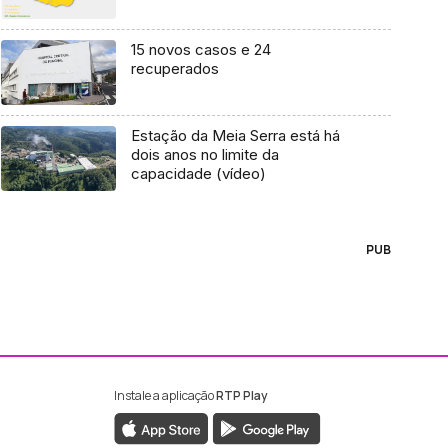
15 novos casos e 24
recuperados
Estação da Meia Serra está há
dois anos no limite da
capacidade (vídeo)
PUB
Instale a aplicação
RTP Play
ebook da RTP Madeira
nstagram da RTP Madeira