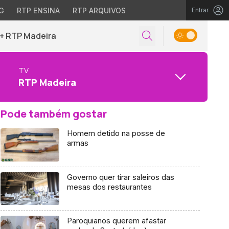
G
RTP ENSINA
RTP ARQUIVOS
Entrar
+ RTP Madeira
TV
RTP Madeira
Pode também gostar
Homem detido na posse de
armas
Governo quer tirar saleiros das
mesas dos restaurantes
Paroquianos querem afastar