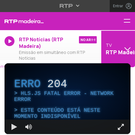
Entrar
RTP Notícias (RTP
NO AR
TV
Madeira)
RTP Madei
Emissão em simultâneo com RTP
Notícias
ERRO
204
HLS.JS FATAL ERROR - NETWORK
ERROR
ESTE CONTEÚDO ESTÁ NESTE
MOMENTO INDISPONÍVEL