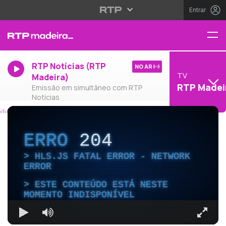
Entrar
RTP Notícias (RTP
NO AR
TV
Madeira)
RTP Madei
Emissão em simultâneo com RTP
Notícias
ERRO
204
HLS.JS FATAL ERROR - NETWORK
ERROR
ESTE CONTEÚDO ESTÁ NESTE
MOMENTO INDISPONÍVEL