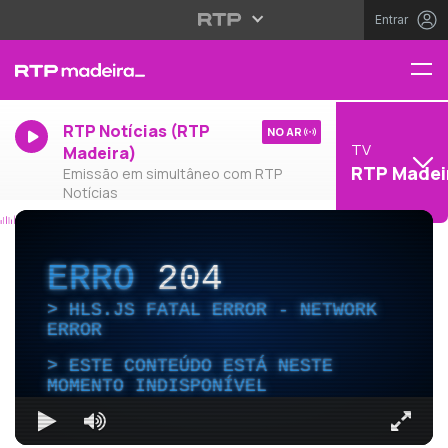
Entrar
RTP Notícias (RTP
NO AR
TV
Madeira)
RTP Madei
Emissão em simultâneo com RTP
Notícias
ERRO
204
HLS.JS FATAL ERROR - NETWORK
ERROR
ESTE CONTEÚDO ESTÁ NESTE
MOMENTO INDISPONÍVEL