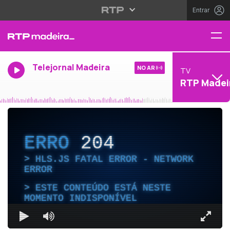
Entrar
Telejornal Madeira
NO AR
TV
RTP Madei
ERRO
204
HLS.JS FATAL ERROR - NETWORK
ERROR
ESTE CONTEÚDO ESTÁ NESTE
MOMENTO INDISPONÍVEL