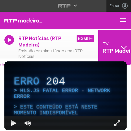
Entrar
RTP Notícias (RTP
NO AR
TV
Madeira)
RTP Madei
Emissão em simultâneo com RTP
Notícias
ERRO
204
HLS.JS FATAL ERROR - NETWORK
ERROR
ESTE CONTEÚDO ESTÁ NESTE
MOMENTO INDISPONÍVEL