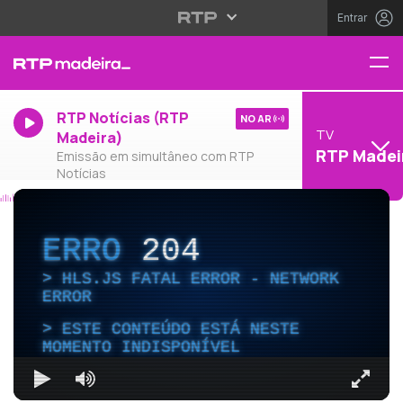
Entrar
RTP Notícias (RTP
NO AR
TV
Madeira)
RTP Madei
Emissão em simultâneo com RTP
Notícias
ERRO
204
HLS.JS FATAL ERROR - NETWORK
ERROR
ESTE CONTEÚDO ESTÁ NESTE
MOMENTO INDISPONÍVEL