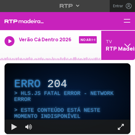
Entrar
Verão Cá Dentro 2026
NO AR
TV
RTP Madei
ERRO
204
HLS.JS FATAL ERROR - NETWORK
ERROR
ESTE CONTEÚDO ESTÁ NESTE
MOMENTO INDISPONÍVEL