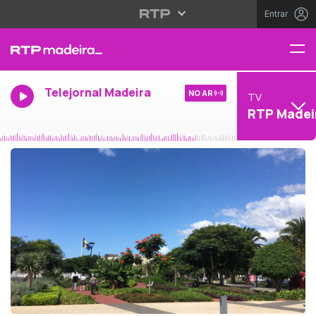
Entrar
Telejornal Madeira
NO AR
TV
RTP Madei