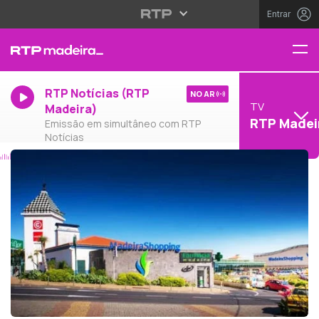
Entrar
RTP Notícias (RTP
NO AR
TV
Madeira)
RTP Madei
Emissão em simultâneo com RTP
Notícias