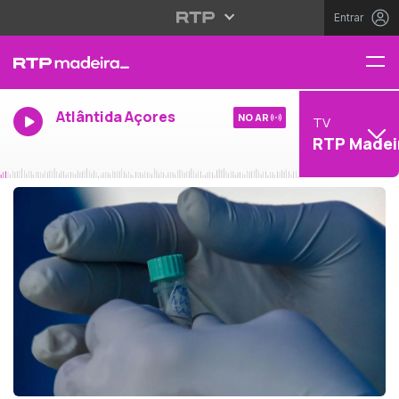
Entrar
Atlântida Açores
NO AR
TV
RTP Madei