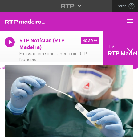
Entrar
RTP Notícias (RTP
NO AR
TV
Madeira)
RTP Madei
Emissão em simultâneo com RTP
Notícias