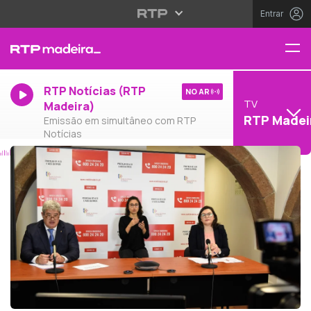
Entrar
RTP Notícias (RTP
NO AR
TV
Madeira)
RTP Madei
Emissão em simultâneo com RTP
Notícias