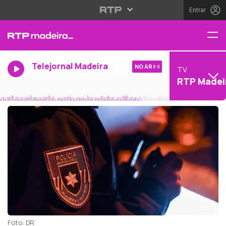
Entrar
Telejornal Madeira
NO AR
TV
RTP Madei
Foto: DR