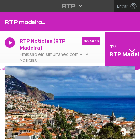
Entrar
RTP Notícias (RTP
NO AR
TV
Madeira)
RTP Madei
Emissão em simultâneo com RTP
Notícias