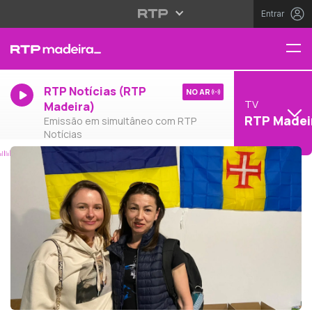
Entrar
RTP Notícias (RTP
NO AR
TV
Madeira)
RTP Madei
Emissão em simultâneo com RTP
Notícias