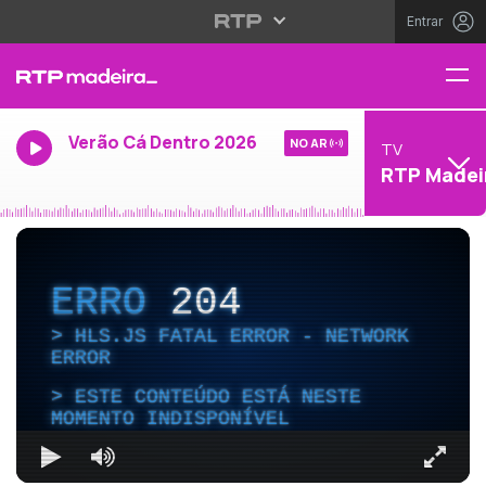
Entrar
Verão Cá Dentro 2026
NO AR
TV
RTP Madei
ERRO
204
HLS.JS FATAL ERROR - NETWORK
ERROR
ESTE CONTEÚDO ESTÁ NESTE
MOMENTO INDISPONÍVEL