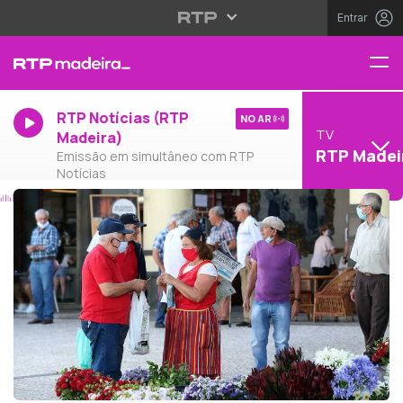
Entrar
RTP Notícias (RTP
NO AR
TV
Madeira)
RTP Madei
Emissão em simultâneo com RTP
Notícias