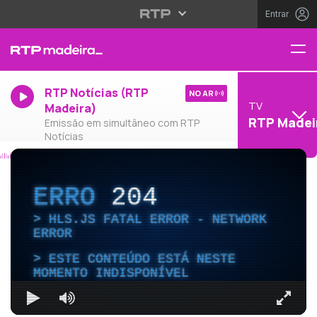
Entrar
RTP Notícias (RTP
NO AR
TV
Madeira)
RTP Madei
Emissão em simultâneo com RTP
Notícias
ERRO
204
HLS.JS FATAL ERROR - NETWORK
ERROR
ESTE CONTEÚDO ESTÁ NESTE
MOMENTO INDISPONÍVEL