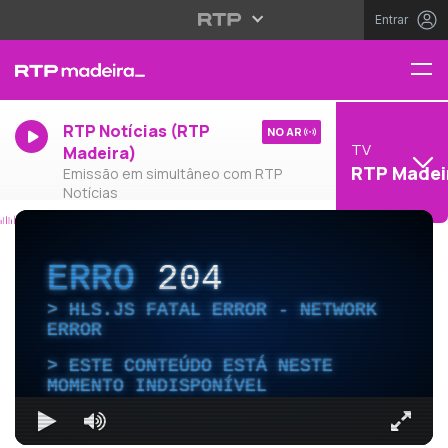
Entrar
RTP Notícias (RTP
NO AR
TV
Madeira)
RTP Madei
Emissão em simultâneo com RTP
Notícias
ERRO
204
HLS.JS FATAL ERROR - NETWORK
ERROR
ESTE CONTEÚDO ESTÁ NESTE
MOMENTO INDISPONÍVEL