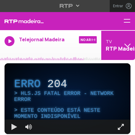
Entrar
Telejornal Madeira
NO AR
TV
RTP Madei
ERRO
204
HLS.JS FATAL ERROR - NETWORK
ERROR
ESTE CONTEÚDO ESTÁ NESTE
MOMENTO INDISPONÍVEL