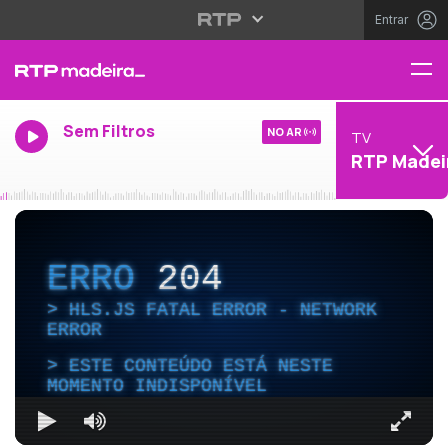
Entrar
Sem Filtros
NO AR
TV
RTP Madei
ERRO
204
HLS.JS FATAL ERROR - NETWORK
ERROR
ESTE CONTEÚDO ESTÁ NESTE
MOMENTO INDISPONÍVEL