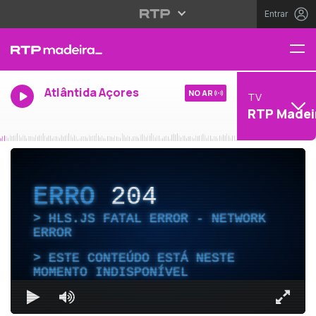
Entrar
Atlântida Açores
NO AR
TV
RTP Madei
ERRO
204
HLS.JS FATAL ERROR - NETWORK
ERROR
ESTE CONTEÚDO ESTÁ NESTE
MOMENTO INDISPONÍVEL