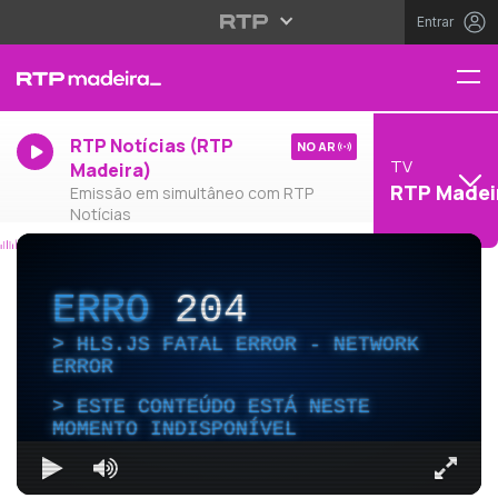
Entrar
RTP Notícias (RTP
NO AR
TV
Madeira)
RTP Madei
Emissão em simultâneo com RTP
Notícias
ERRO
204
HLS.JS FATAL ERROR - NETWORK
ERROR
ESTE CONTEÚDO ESTÁ NESTE
MOMENTO INDISPONÍVEL