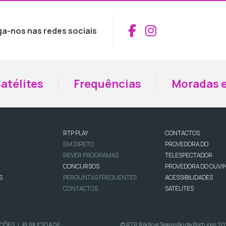
Aceder ao Fac
Aceder ao I
ga-nos nas redes sociais
atélites
Frequências
Moradas e
RTP PLAY
CONTACTOS
EM DIRETO
PROVEDORA DO
REVER PROGRAMAS
TELESPECTADOR
CONCURSOS
PROVEDORA DO OUVI
S
PERGUNTAS FREQUENTES
ACESSIBILIDADES
CONTACTOS
SATÉLITES
IÇÕES
PUBLICIDADE
© RTP, Rádio e Televisão de Portugal 2
|