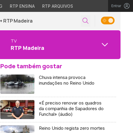
G
RTP ENSINA
RTP ARQUIVOS
Entrar
+ RTP Madeira
TV
RTP Madeira
Pode também gostar
Chuva intensa provoca
inundações no Reino Unido
«É preciso renovar os quadros
da companhia de Sapadores do
Funchal» (áudio)
Reino Unido regista zero mortes