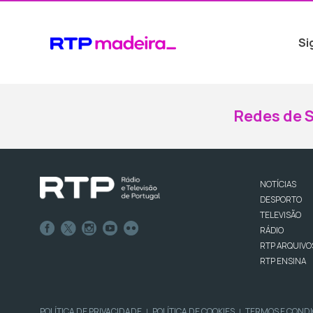
Si
Redes de S
NOTÍCIAS
DESPORTO
TELEVISÃO
RÁDIO
RTP ARQUIVO
RTP ENSINA
POLÍTICA DE PRIVACIDADE
POLÍTICA DE COOKIES
TERMOS E COND
|
|