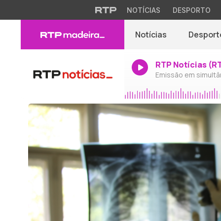
NOTÍCIAS
DESPORTO
Notícias
Desport
RTP Notícias (R
Emissão em simultâ