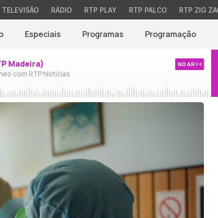
TELEVISÃO
RÁDIO
RTP PLAY
RTP PALCO
RTP ZIG ZA
o
Especiais
Programas
Programação
TP Madeira)
NO AR
neo com RTP Notícias