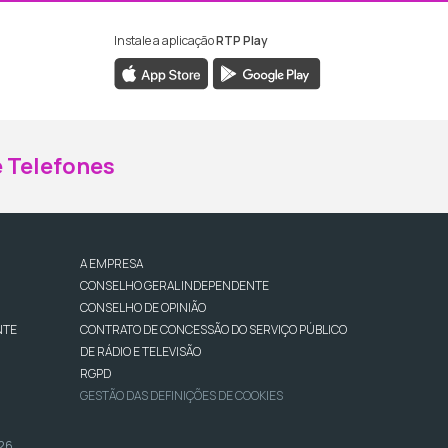
Instale a aplicação
RTP Play
ebook da RTP Madeira
nstagram da RTP Madeira
 Telefones
A EMPRESA
CONSELHO GERAL INDEPENDENTE
CONSELHO DE OPINIÃO
NTE
CONTRATO DE CONCESSÃO DO SERVIÇO PÚBLICO
DE RÁDIO E TELEVISÃO
RGPD
GESTÃO DAS DEFINIÇÕES DE COOKIES
026