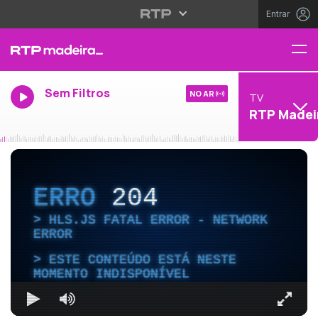
Entrar
Sem Filtros
NO AR
TV
RTP Madei
ERRO
204
HLS.JS FATAL ERROR - NETWORK
ERROR
ESTE CONTEÚDO ESTÁ NESTE
MOMENTO INDISPONÍVEL