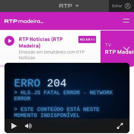
Entrar
RTP Notícias (RTP
NO AR
TV
Madeira)
RTP Madei
Emissão em simultâneo com RTP
Notícias
ERRO
204
HLS.JS FATAL ERROR - NETWORK
ERROR
ESTE CONTEÚDO ESTÁ NESTE
MOMENTO INDISPONÍVEL