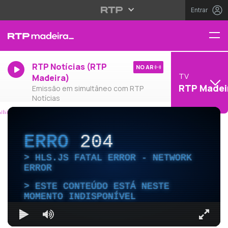
Entrar
RTP Notícias (RTP
NO AR
TV
Madeira)
RTP Madei
Emissão em simultâneo com RTP
Notícias
ERRO
204
HLS.JS FATAL ERROR - NETWORK
ERROR
ESTE CONTEÚDO ESTÁ NESTE
MOMENTO INDISPONÍVEL