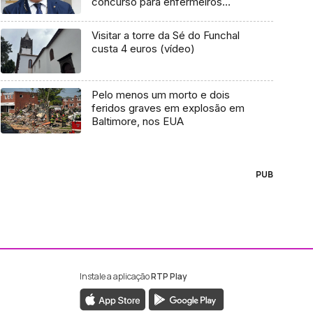
concurso para enfermeiros
(áudio)
Visitar a torre da Sé do Funchal
custa 4 euros (vídeo)
Pelo menos um morto e dois
feridos graves em explosão em
Baltimore, nos EUA
PUB
Instale a aplicação
RTP Play
ebook da RTP Madeira
nstagram da RTP Madeira