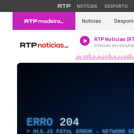
NOTÍCIAS
DESPORTO
Notícias
Desport
RTP Notícias (R
Emissão em simultâ
ERRO
204
HLS.JS FATAL ERROR - NETWORK E