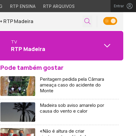
G
RTP ENSINA
RTP ARQUIVOS
Entrar
+ RTP Madeira
TV
RTP Madeira
Pode também gostar
Peritagem pedida pela Câmara
ameaça caso do acidente do
Monte
Madeira sob aviso amarelo por
causa do vento e calor
«Não é altura de criar