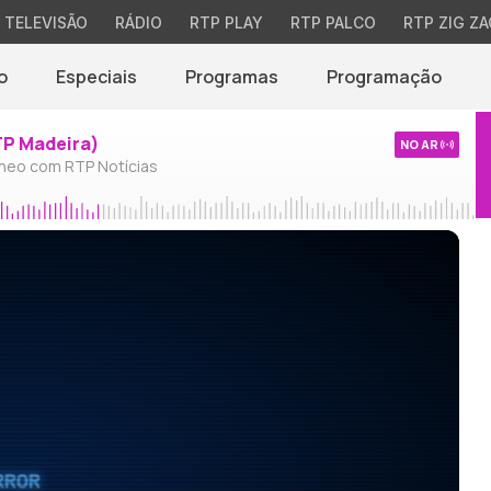
TELEVISÃO
RÁDIO
RTP PLAY
RTP PALCO
RTP ZIG ZA
o
Especiais
Programas
Programação
TP Madeira)
NO AR
neo com RTP Notícias
RROR