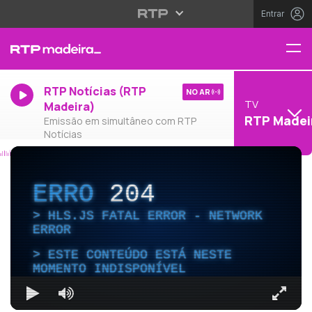
Entrar
RTP Notícias (RTP
NO AR
TV
Madeira)
RTP Madei
Emissão em simultâneo com RTP
Notícias
ERRO
204
HLS.JS FATAL ERROR - NETWORK
ERROR
ESTE CONTEÚDO ESTÁ NESTE
MOMENTO INDISPONÍVEL