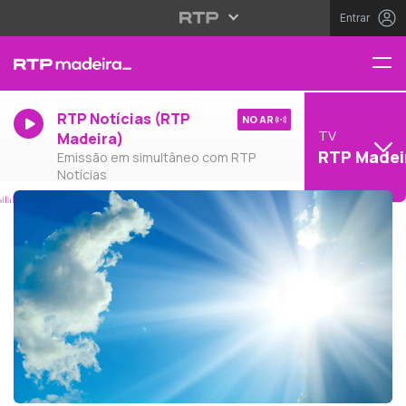
Entrar
RTP Notícias (RTP
NO AR
TV
Madeira)
RTP Madei
Emissão em simultâneo com RTP
Notícias